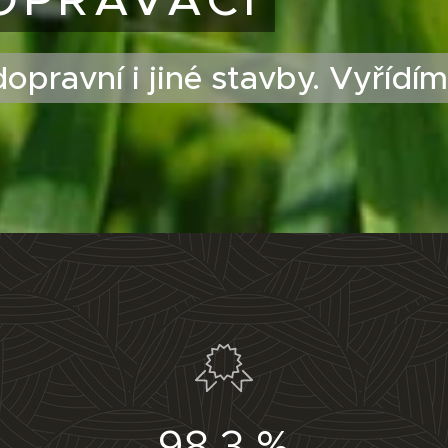
opravní i jiné stavby. Vyřídí
98,3 %