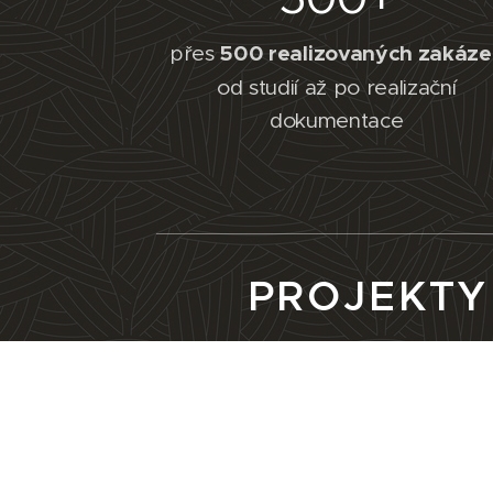
přes
500 realizovaných zakáze
od studií až po realizační
dokumentace
PROJEKTY
Projektujeme
křižova
i úzké,
stezky pro cykl
pro zvířátka,
parkoviš
dospěláky.